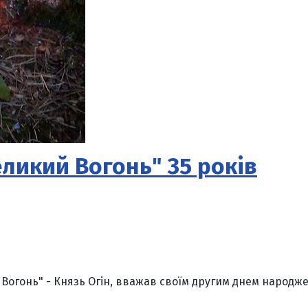
еликий Вогонь" 35 років
й Вогонь" - Князь Огін, вважав своїм другим днем народ