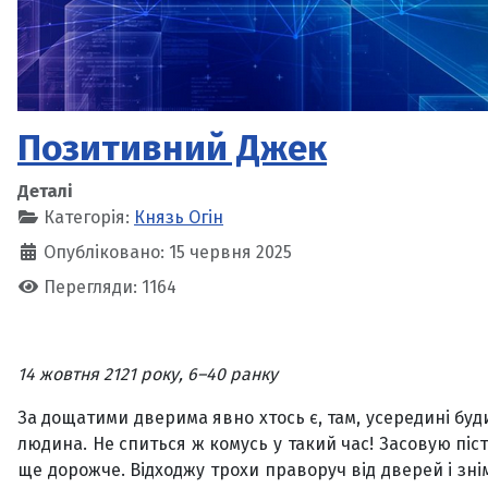
Позитивний Джек
Деталі
Категорія:
Князь Огін
Опубліковано: 15 червня 2025
Перегляди: 1164
14 жовтня 2121 року, 6–40 ранку
За дощатими дверима явно хтось є, там, усередині буди
людина. Не спиться ж комусь у такий час! Засовую піс
ще дорожче. Відходжу трохи праворуч від дверей і зні