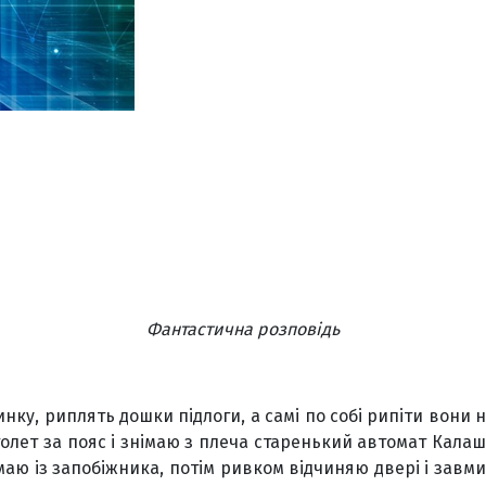
Фантастична розповідь
нку, риплять дошки підлоги, а самі по собі рипіти вони 
толет за пояс і знімаю з плеча старенький автомат Кала
маю із запобіжника, потім ривком відчиняю двері і зав