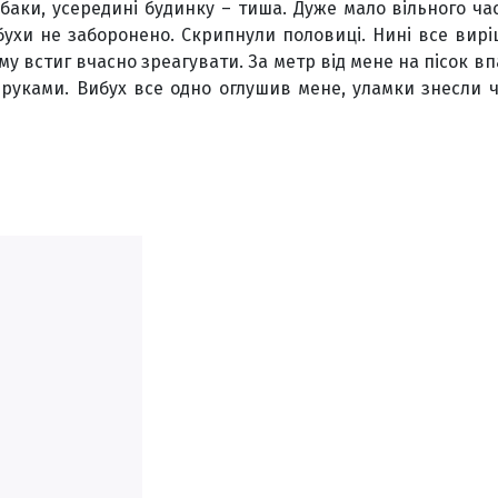
баки, усередині будинку – тиша. Дуже мало вільного ча
ухи не заборонено. Скрипнули половиці. Нині все вирі
ому встиг вчасно зреагувати. За метр від мене на пісок вп
уками. Вибух все одно оглушив мене, уламки знесли ча