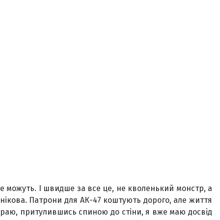
не можуть. І швидше за все це, не кволенький монстр, а
шнікова. Патрони для АК-47 коштують дорого, але життя
мираю, притулившись спиною до стіни, я вже маю досвід