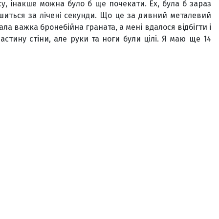
су, інакше можна було б ще почекати. Ех, була б зараз
шиться за лічені секунди. Що це за дивний металевий
ала важка бронебійна граната, а мені вдалося відбігти і
стину стіни, але руки та ноги були цілі. Я маю ще 14