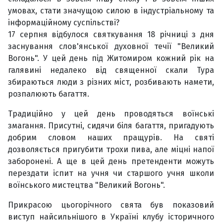
умовах, стати значущою силою в індустріальному та
інформаційному суспільстві?
17 серпня відбулося святкування 18 річниці з дня
заснування слов'янської духовної течії "Великий
Вогонь". У цей день під Житомиром кожний рік на
галявині недалеко від священної скали Тура
збираються люди з різних міст, розбивають намети,
розпалюють багаття.
Традиційно у цей день проводяться воїнські
змагання. Присутні, сидячи біля багаття, пригадують
добрим словом наших пращурів. На святі
дозволяється пригубити трохи пива, але міцні напої
заборонені. А ще в цей день претенденти можуть
перездати іспит на учня чи старшого учня школи
воїнського мистецтва "Великий Вогонь".
Прикрасою цьогорічного свята був показовий
виступ найсильнішого в Україні клубу історичного