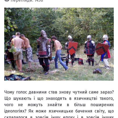
Перегляди: 1438
Чому голос давнини став знову чутний саме зараз?
Що шукають і що знаходять в язичництві такого,
чого не можуть знайти в більш поширених
ідеологіях? Як може язичницьке бачення світу, що
складалося в зовсім іншу епоху і в зовсім інших