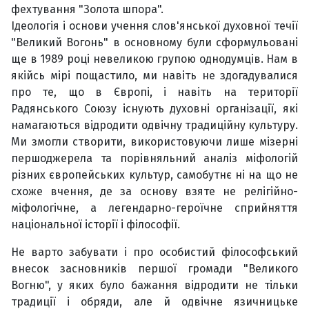
фехтування "Золота шпора".
Ідеологія і основи учення слов'янської духовної течії
"Великий Вогонь" в основному були сформульовані
ще в 1989 році невеликою групою однодумців. Нам в
якійсь мірі пощастило, ми навіть не здогадувалися
про те, що в Європі, і навіть на території
Радянського Союзу існують духовні організації, які
намагаються відродити одвічну традиційну культуру.
Ми змогли створити, використовуючи лише мізерні
першоджерела та порівняльний аналіз міфологій
різних європейських культур, самобутнє ні на що не
схоже вчення, де за основу взяте не релігійно-
міфологічне, а легендарно-героїчне сприйняття
національної історії і філософії.
Не варто забувати і про особистий філософський
внесок засновників першої громади "Великого
Вогню", у яких було бажання відродити не тільки
традиції і обряди, але й одвічне язичницьке