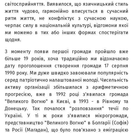
світосприйняття. Виявилося, що язичницький стиль
життя чудово, гармонійно вписується в сучасний
ритм життя, не конфліктує з сучасною наукою,
черпає силу в національній культурі, відгомони якої
ми можемо в тих або інших формах спостерігати
щодня.
З моменту появи першої громади пройшло вже
більше 19 років, хоча традиційно ми відзначаємо
дату проголошення створення громади 17 серпня
1990 року. Ми дуже швидко завоювали популярність
серед патріотично налаштованої молоді. Чисельність
активу організації збільшилася з арифметичною
прогресією, вже в 1992 році з'явилася громада
"Великого Вогню" в Києві, в 1993 - в Рівному та
Донецьку. Так почалося "розповзання" течії по
Україні. У ті ж роки з'явилися мікрогромади,
представництво "Великого Вогню" в Болгарії (Софія)
та Росії (Магадан), що було пов'язано з еміграцією