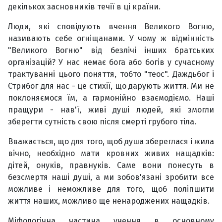
декількох засновників течії в ці країни.
Люди, які сповідують вчення Великого Вогню,
називають себе огніщанами. У чому ж відмінність
"Великого Вогню" від безлічі інших братських
організацій? У нас немає бога або богів у сучасному
трактуванні цього поняття, тобто "теос". Даждьбог і
Стрибог для нас - це стихії, що дарують життя. Ми не
поклоняємося їм, а гармонійно взаємодіємо. Наші
пращури - нав'ї, живі душі людей, які змогли
зберегти сутність свою після смерті грубого тіла.
Вважається, що для того, щоб душа збереглася і жила
вічно, необхідно мати кровних живих нащадків:
дітей, онуків, правнуків. Саме вони понесуть в
безсмертя наші душі, а ми зобов'язані зробити все
можливе і неможливе для того, щоб поліпшити
життя наших, можливо ще ненароджених нащадків.
Міфологічна частина учення в основному