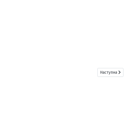
Наступна стат
Наступна