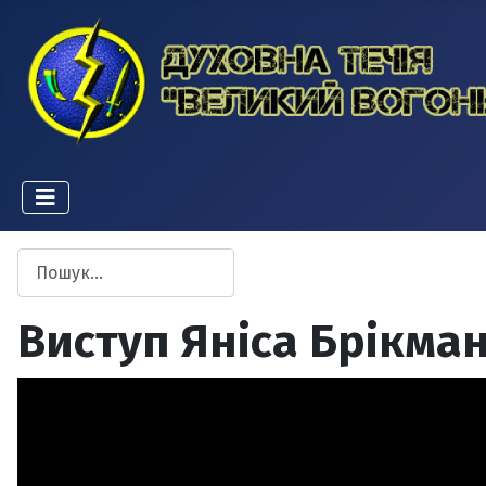
Пошук
Type 2 or more characters for results.
Виступ Яніса Брікман