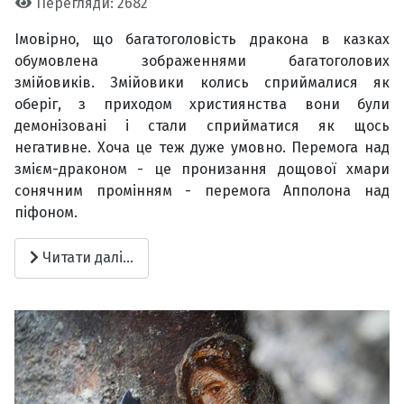
Перегляди: 2682
Імовірно, що багатоголовість дракона в казках
обумовлена зображеннями багатоголових
змійовиків. Змійовики колись сприймалися як
оберіг, з приходом християнства вони були
демонізовані і стали сприйматися як щось
негативне. Хоча це теж дуже умовно. Перемога над
змієм-драконом - це пронизання дощової хмари
сонячним промінням - перемога Апполона над
піфоном.
Читати далі...