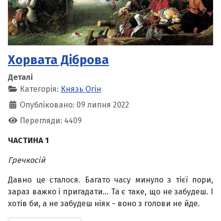
Хорвата Діброва
Деталі
Категорія:
Князь Огін
Опубліковано: 09 липня 2022
Перегляди: 4409
ЧАСТИНА 1
Гречкосій
Давно це сталося. Багато часу минуло з тієї пори,
зараз важко і пригадати… Та є таке, що не забудеш. І
хотів би, а не забудеш ніяк - воно з голови не йде.