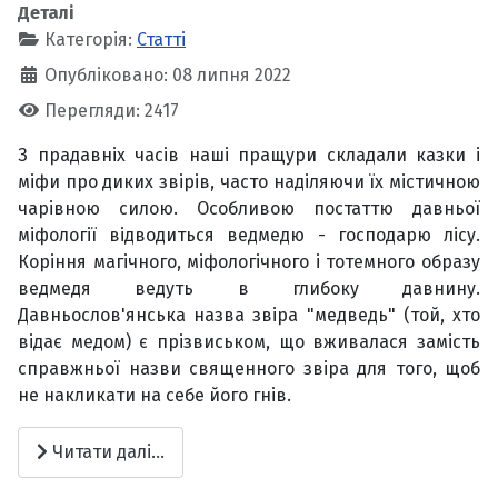
Деталі
Категорія:
Статті
Опубліковано: 08 липня 2022
Перегляди: 2417
З прадавніх часів наші пращури складали казки і
міфи про диких звірів, часто наділяючи їх містичною
чарівною силою. Особливою постаттю давньої
міфології відводиться ведмедю - господарю лісу.
Коріння магічного, міфологічного і тотемного образу
ведмедя ведуть в глибоку давнину.
Давньослов'янська назва звіра "медведь" (той, хто
відає медом) є прізвиськом, що вживалася замість
справжньої назви священного звіра для того, щоб
не накликати на себе його гнів.
Читати далі...