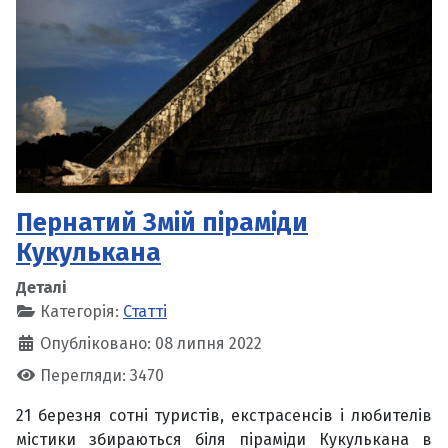
Пернатий Змій піраміди
Кукулькана
Деталі
Категорія:
Статті
Опубліковано: 08 липня 2022
Перегляди: 3470
21 березня сотні туристів, екстрасенсів і любителів
містики збираються біля піраміди Кукулькана в