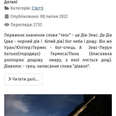
Деталі
Категорія:
Статті
Опубліковано: 08 липня 2022
Перегляди: 2733
Первинне значення слова "теос" - це Діа-Зевс. Де Діа
(два - чорний дів і білий дів) бог неба і дощу. Він же
Уран/Юпітер/Гермес - бог-отець. А Зевс-Перун
батько(породжує) Гермеса/Пана (блискавка
розпорює дощову хмару, з якої ллється дощ).
Діаволос - грец. написання слова "діавол".
Читати далі...