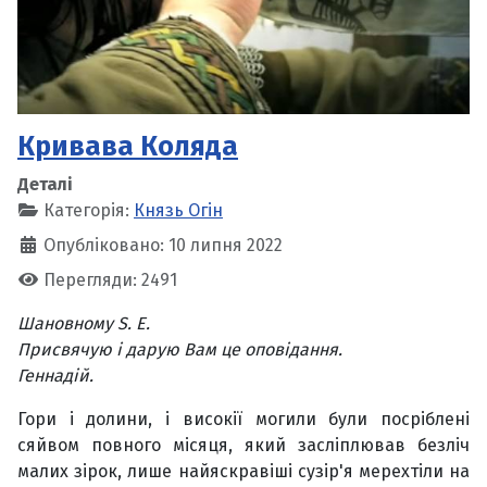
Кривава Коляда
Деталі
Категорія:
Князь Огін
Опубліковано: 10 липня 2022
Перегляди: 2491
Шановному S. E.
Присвячую i дарую Вам це оповiдання.
Геннадiй.
Гори і долини, і високії могили були посріблені
сяйвом повного місяця, який засліплював безліч
малих зірок, лише найяскравіші сузір'я мерехтіли на