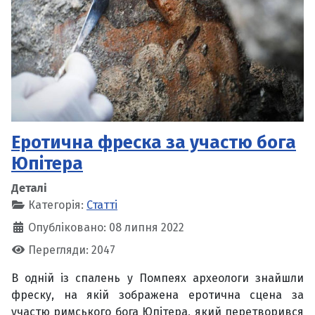
Еротична фреска за участю бога
Юпітера
Деталі
Категорія:
Статті
Опубліковано: 08 липня 2022
Перегляди: 2047
В одній із спалень у Помпеях археологи знайшли
фреску, на якій зображена еротична сцена за
участю римського бога Юпітера, який перетворився