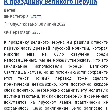
К празднику Великого Перуна
Деталі
Категорія:
Статті
Опубліковано: 08 липня 2022
Перегляди: 2205
К празднику Великого Перуна мы решили огласить
первую часть древней прусской молитвы, которая
никогда еще не было озвучена среди
непосвященных. Мы не можем утверждать, что это
заклинание использовали жрецы Великого
Святилища Рамува, но их потомки смогли сохранить
этот текст. Точный перевод тоже сделать
практически невозможно, хотя построчно каждое
слово понятно. Невозможно сравнить эту молитву с
другими текстами, так как достоверных письменных
документов на прусском языке практически не
сохранилось. Само заклинание было записано в