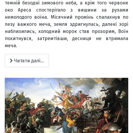
темній безодні зимового неба, а крім того червоне
око Ареса спостерігало з вишини за рухами
немолодого воїна. Місячний промінь спалахнув по
лезу важкого меча, земля здригнулась, далекі зорі
наблизились, холодний морок став прозорим, Воїн
похитнувся, затремтівши, десниця не втримала
меча.
Читати далі...